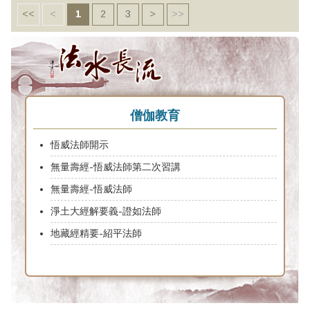
<<
<
1
2
3
>
>>
僧伽教育
悟威法師開示
無量壽經-悟威法師第二次習講
無量壽經-悟威法師
淨土大經解要義-證如法師
地藏經精要-紹平法師