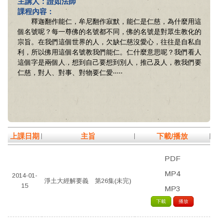
主講人：證如法師
課程內容：
釋迦翻作能仁，牟尼翻作寂默，能仁是仁慈，為什麼用這
個名號呢？每一尊佛的名號都不同，佛的名號是對眾生教化的
宗旨。在我們這個世界的人，欠缺仁慈沒愛心，往往是自私自
利，所以佛用這個名號教我們能仁。仁什麼意思呢？我們看人
這個字是兩個人，想到自己要想到別人，推己及人，教我們要
仁慈，對人、對事、對物要仁愛‧‧‧‧‧
上課日期
主旨
下載/播放
PDF
MP4
2014-01-
淨土大經解要義 第26集(未完)
15
MP3
下載
播放