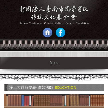
Menu
淨土大經解要義-證如法師
EDUCATION