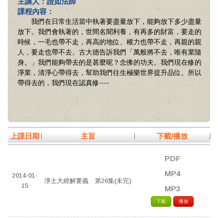
主講人：證如法師
課程內容：
我們在日常生活當中執著要盡量放下，能夠放下多少盡量
放下。我們會執著的，世間名聞利養，有再多的財富，要走的
時候，一毛也帶不走，再高的地位、權力也帶不走，再親的親
人，要走也帶不去。古大德告訴我們「萬般將不去，唯有業隨
身。」我們能夠帶去的是甚麼呢？念佛的功夫。我們現在修的
淨業，清淨心帶得去，幫助我們往生極樂世界提升品位。所以
帶得去的，我們現在認真修‧‧‧‧‧
上課日期
主旨
下載/播放
PDF
MP4
2014-01-
淨土大經解要義 第26集(未完)
15
MP3
下載
播放