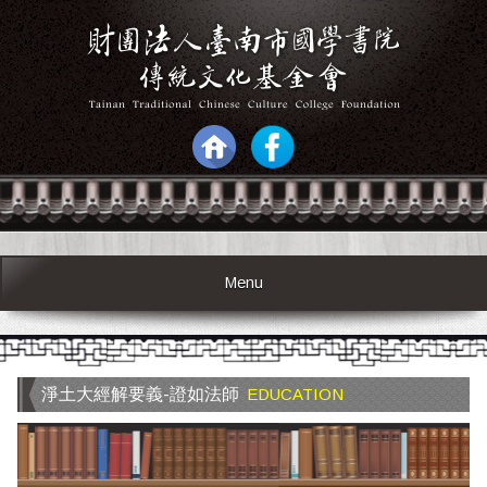
Menu
淨土大經解要義-證如法師
EDUCATION