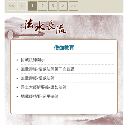
<<
<
1
2
3
>
>>
僧伽教育
悟威法師開示
無量壽經-悟威法師第二次習講
無量壽經-悟威法師
淨土大經解要義-證如法師
地藏經精要-紹平法師