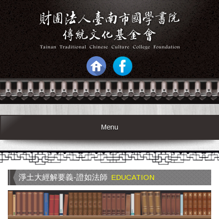
Menu
淨土大經解要義-證如法師
EDUCATION