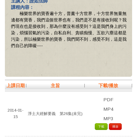
主講人：證如法師
課程內容：
極樂世界的寶香遍十方，普薰十方世界，十方世界無量無
邊都有寶香，我們這個世界也有，我們是不是有接收到呢？我
們現在也是接收到，那為什麼沒有感受到？這是我們身上的污
染，煩惱習氣的污染，自私自利、貪瞋痴慢、五欲六塵這都是
污染，所以極樂世界的寶香，我們聞不到，感受不到，這是我
們自己的障礙‧‧‧‧‧
上課日期
主旨
下載/播放
PDF
MP4
2014-01-
淨土大經解要義 第26集(未完)
15
MP3
下載
播放