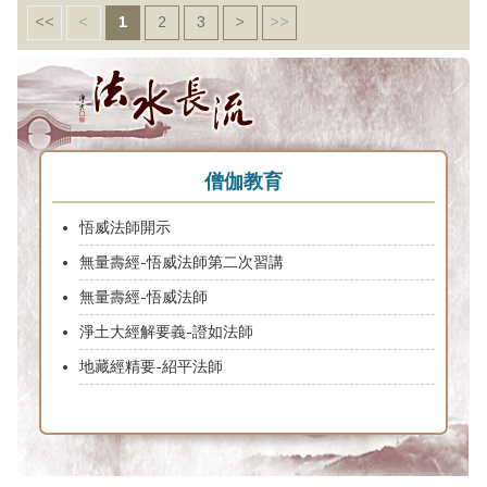
<<
<
1
2
3
>
>>
僧伽教育
悟威法師開示
無量壽經-悟威法師第二次習講
無量壽經-悟威法師
淨土大經解要義-證如法師
地藏經精要-紹平法師