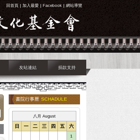
回首頁
|
加入最愛
|
Facebook
|
網站導覽
友站連結
捐款支持
書院行事曆
SCHADULE
八月 August
日
一
二
三
四
五
六
1