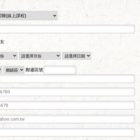
女
郵遞區號