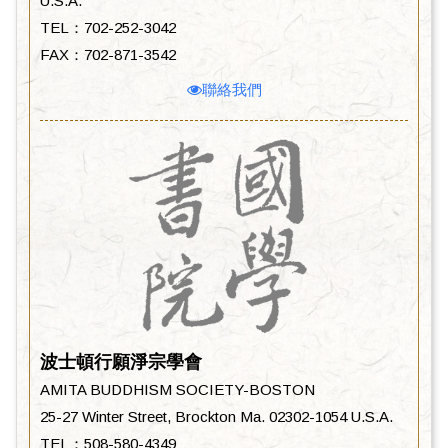
U.S.A.
TEL：702-252-3042
FAX：702-871-3542
聯絡我們
波士頓行願淨宗學會
AMITA BUDDHISM SOCIETY-BOSTON
25-27 Winter Street, Brockton Ma. 02302-1054 U.S.A.
TEL：508-580-4349