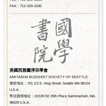
FAX：713-339-2242
美國西雅圖淨宗學會
AMITABHA BUDDHIST SOCIETY OF SEATTLE
佛堂地址：701 1/2 S. King Street, Seattle WA 98104
U.S.A.
寄法寶用地址：23329 SE 35th Place Sammamish, WA
98029 U.S.A.