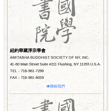
紐約華藏淨宗學會
AMITABHA BUDDHIST SOCIETY OF NY, INC.
41-60 Main Street Suite #211 Flushing, NY 11355 U.S.A.
TEL：718-961-7299
FAX：718-961-8039
聯絡我們