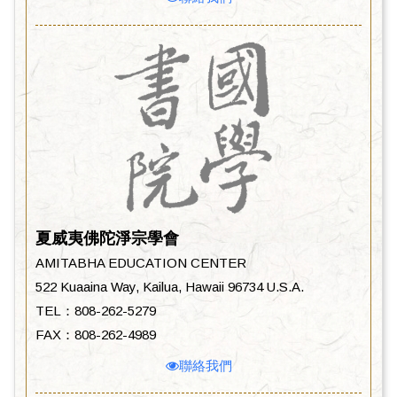
夏威夷佛陀淨宗學會
AMITABHA EDUCATION CENTER
522 Kuaaina Way, Kailua, Hawaii 96734 U.S.A.
TEL：808-262-5279
FAX：808-262-4989
聯絡我們