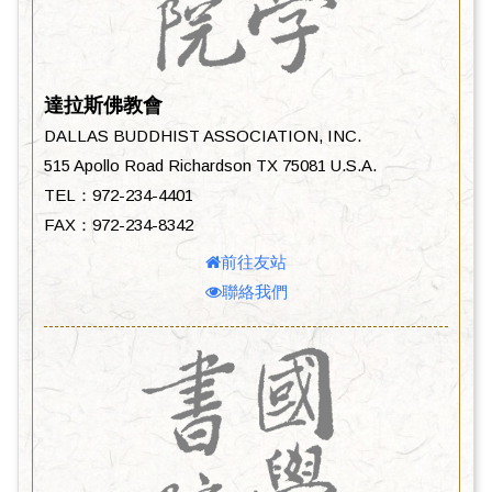
達拉斯佛教會
DALLAS BUDDHIST ASSOCIATION, INC.
515 Apollo Road Richardson TX 75081 U.S.A.
TEL：972-234-4401
FAX：972-234-8342
前往友站
聯絡我們