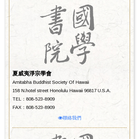
夏威夷淨宗學會
Amitabha Buddhist Society Of Hawaii
158 N.hotel street Honolulu Hawaii 96817 U.S.A.
TEL：808-523-8909
FAX：808-523-8909
聯絡我們