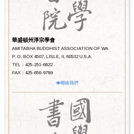
華盛頓州淨宗學會
AMITABHA BUDDHIST ASSOCIATION OF WA
P. O. BOX 4507, LISLE, IL 60532 U.S.A.
TEL：425-251-6822
FAX：425-656-9789
聯絡我們