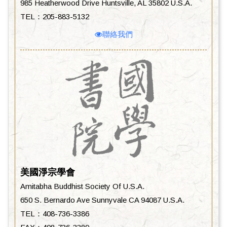
985 Heatherwood Drive Huntsville, AL 35802 U.S.A.
TEL：205-883-5132
聯絡我們
美國淨宗學會
Amitabha Buddhist Society Of U.S.A.
650 S. Bernardo Ave Sunnyvale CA 94087 U.S.A.
TEL：408-736-3386