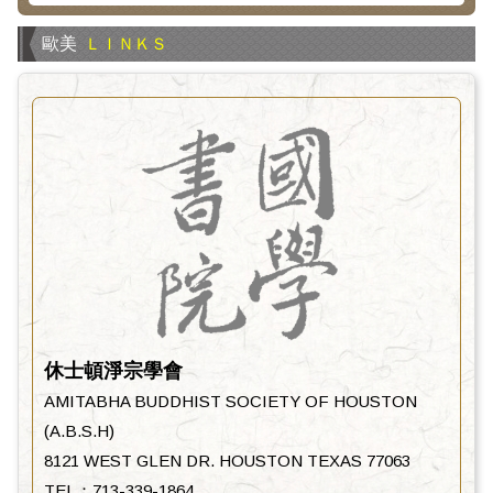
歐美
ＬＩＮＫＳ
休士頓淨宗學會
AMITABHA BUDDHIST SOCIETY OF HOUSTON
(A.B.S.H)
8121 WEST GLEN DR. HOUSTON TEXAS 77063
TEL：713-339-1864