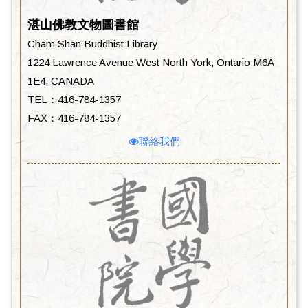
湛山佛教文物圖書館
Cham Shan Buddhist Library
1224 Lawrence Avenue West North York, Ontario M6A
1E4, CANADA
TEL：416-784-1357
FAX：416-784-1357
聯絡我們