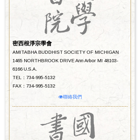
密西根淨宗學會
AMITABHA BUDDHIST SOCIETY OF MICHIGAN
1465 NORTHBROOK DRIVE Ann Arbor MI 48103-
6166 U.S.A.
TEL：734-995-5132
FAX：734-995-5132
聯絡我們