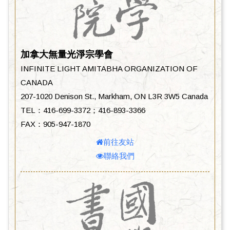
加拿大無量光淨宗學會
INFINITE LIGHT AMITABHA ORGANIZATION OF
CANADA
207-1020 Denison St., Markham, ON L3R 3W5 Canada
TEL：416-699-3372；416-893-3366
FAX：905-947-1870
前往友站
聯絡我們