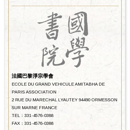
法國巴黎淨宗學會
ECOLE DU GRAND VEHICULE AMITABHA DE
PARIS ASSOCIATION
2 RUE DU MARECHAL LYAUTEY 94490 ORMESSON
SUR MARNE FRANCE
TEL：331-4576-0388
FAX：331-4576-0388