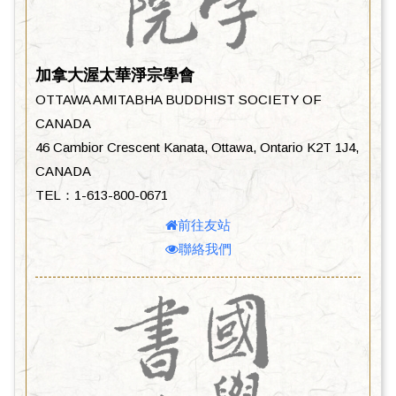
加拿大渥太華淨宗學會
OTTAWA AMITABHA BUDDHIST SOCIETY OF
CANADA
46 Cambior Crescent Kanata, Ottawa, Ontario K2T 1J4,
CANADA
TEL：1-613-800-0671
前往友站
聯絡我們