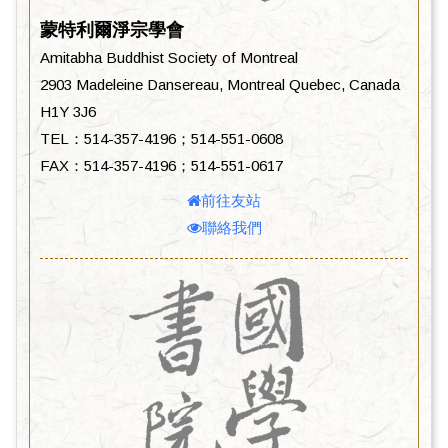
蒙特利爾淨宗學會
Amitabha Buddhist Society of Montreal
2903 Madeleine Dansereau, Montreal Quebec, Canada
H1Y 3J6
TEL：514-357-4196；514-551-0608
FAX：514-357-4196；514-551-0617
前往友站
聯絡我們