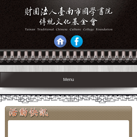
Menu
_
傳統文化假日學習班—四書《論語》郭益銘老師主講