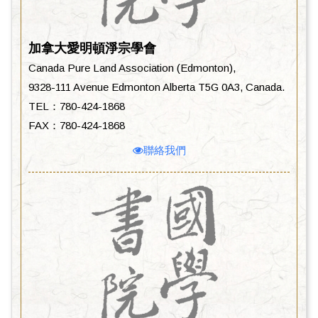
加拿大愛明頓淨宗學會
Canada Pure Land Association (Edmonton),
9328-111 Avenue Edmonton Alberta T5G 0A3, Canada.
TEL：780-424-1868
FAX：780-424-1868
聯絡我們