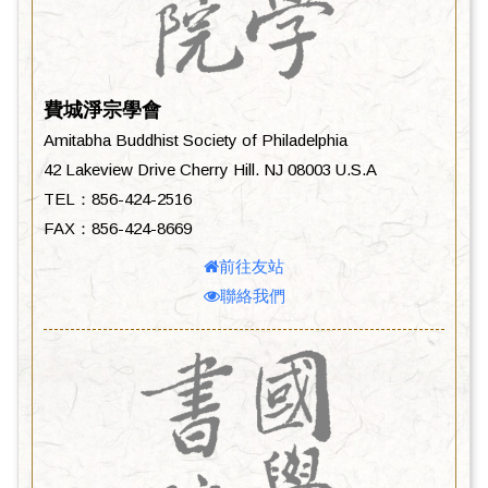
費城淨宗學會
Amitabha Buddhist Society of Philadelphia
42 Lakeview Drive Cherry Hill. NJ 08003 U.S.A
TEL：856-424-2516
FAX：856-424-8669
前往友站
聯絡我們