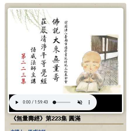
《無量壽經》第223集 圓滿