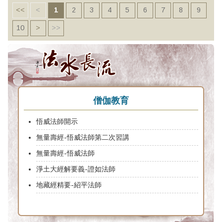
<<
<
1
2
3
4
5
6
7
8
9
10
>
>>
僧伽教育
悟威法師開示
無量壽經-悟威法師第二次習講
無量壽經-悟威法師
淨土大經解要義-證如法師
地藏經精要-紹平法師