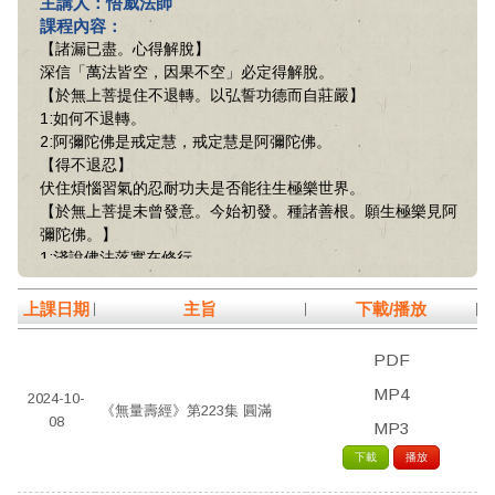
主講人：悟威法師
課程內容：
【諸漏已盡。心得解脫】
深信「萬法皆空，因果不空」必定得解脫。
【於無上菩提住不退轉。以弘誓功德而自莊嚴】
1:如何不退轉。
2:阿彌陀佛是戒定慧，戒定慧是阿彌陀佛。
【得不退忍】
伏住煩惱習氣的忍耐功夫是否能往生極樂世界。
【於無上菩提未曾發意。今始初發。種諸善根。願生極樂見阿
彌陀佛。】
1:淺說佛法落實在修行。
2:此生如何保持得住深厚的善根、福德及因緣能往生極樂世
界。
上課日期
主旨
下載/播放
【復有十方佛剎。若現在生。及未來生。見阿彌陀佛者……信
受奉行】
PDF
信受奉行之幾句心得及往生實例共勉之。
MP4
2024-10-
《無量壽經》第223集 圓滿
08
MP3
下載
播放