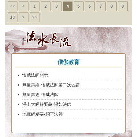
<<
<
1
2
3
4
5
6
7
8
9
10
>
>>
僧伽教育
悟威法師開示
無量壽經-悟威法師第二次習講
無量壽經-悟威法師
淨土大經解要義-證如法師
地藏經精要-紹平法師