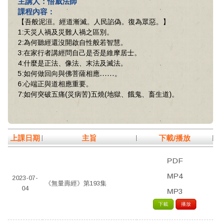
主講人：悟威法師
課程內容：
【吾般泥洹。經道漸滅。人民諂偽。復為眾惡。】
1:天災人禍及災難人禍之區別。
2:為何聽經還沒開啟自性般若智慧。
3:在家行者講經問自己是否是維摩居士。
4:什麼是正法、像法、末法及滅法。
5:如何做回向與佛菩薩相應……。
6:心端正與道相應重要。
7:如何突破五痛(災病苦)五燒(地獄、餓鬼、畜生道)。
上課日期
主旨
下載/播放
PDF
MP4
2023-07-
《無量壽經》第193集
04
MP3
下載
播放