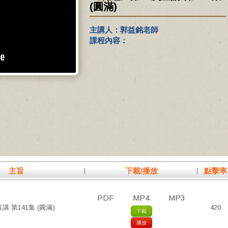
(圓滿)
主講人：郭益銘老師
課程內容：
主旨
下載/播放
點擊率
PDF
MP4
MP3
 第141集 (圓滿)
420
下載
播放