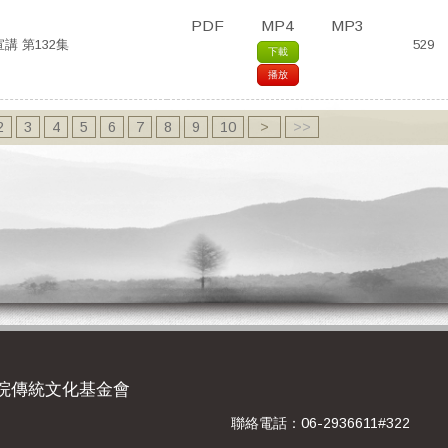
PDF
MP4
MP3
講 第132集
529
下載
播放
2
3
4
5
6
7
8
9
10
>
>>
院傳統文化基金會
聯絡電話：06-2936611#322