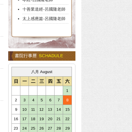
十善業道經-呂國隆老師
太上感應篇-呂國隆老師
書院行事曆
SCHADULE
八月 August
日
一
二
三
四
五
六
1
2
3
4
5
6
7
8
9
10
11
12
13
14
15
16
17
18
19
20
21
22
23
24
25
26
27
28
29