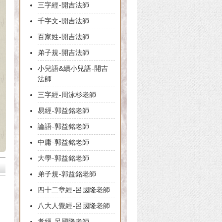
三字經-開吉法師
千字文-開吉法師
百家姓-開吉法師
弟子規-開吉法師
小兒語&續小兒語-開吉
法師
三字經-周泳杉老師
易經-郭益銘老師
論語-郭益銘老師
中庸-郭益銘老師
大學-郭益銘老師
弟子規-郭益銘老師
四十二章經-呂國隆老師
八大人覺經-呂國隆老師
孝經-呂國隆老師