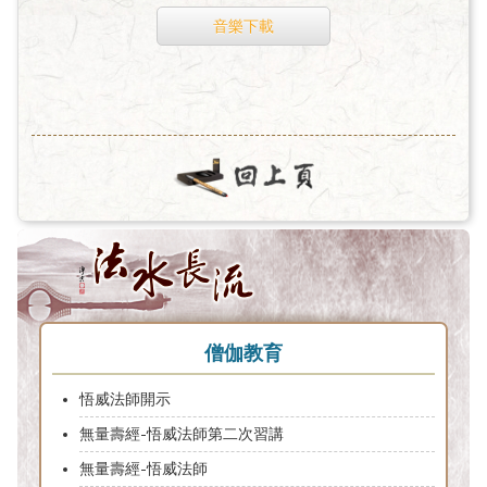
音樂下載
僧伽教育
悟威法師開示
無量壽經-悟威法師第二次習講
無量壽經-悟威法師