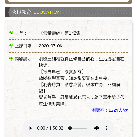
紮根教育
EDUCATION
主旨：
《無量壽經》第142集
上課日期：
2020-07-06
內容說明：
明瞭三細相就真正修自己的心，生活必定自在
快樂。
【欲自厚已。欲貪多有】
放縱欲望真苦，知足常樂實在太重要。
【利害勝負。結忿成讐。破家亡身。不顧前
後】
覺者無爭，忍辱能感化惡人，為了眾生離苦代
眾生懺悔業障。
瀏覽率：1229人/次