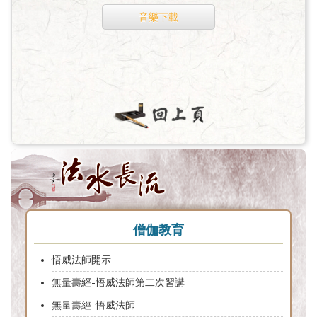
音樂下載
僧伽教育
悟威法師開示
無量壽經-悟威法師第二次習講
無量壽經-悟威法師