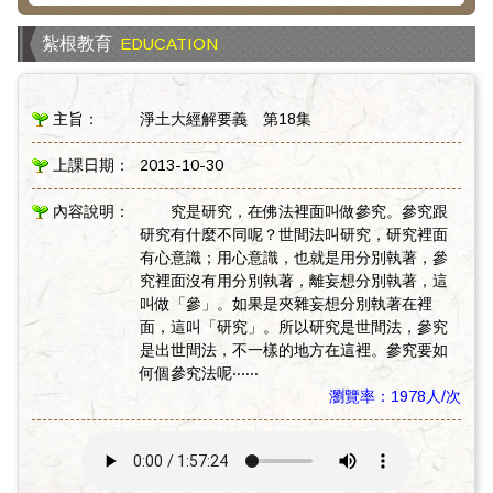
紮根教育
EDUCATION
主旨：
淨土大經解要義 第18集
上課日期：
2013-10-30
內容說明：
究是研究，在佛法裡面叫做參究。參究跟
研究有什麼不同呢？世間法叫研究，研究裡面
有心意識；用心意識，也就是用分別執著，參
究裡面沒有用分別執著，離妄想分別執著，這
叫做「參」。如果是夾雜妄想分別執著在裡
面，這叫「研究」。所以研究是世間法，參究
是出世間法，不一樣的地方在這裡。參究要如
何個參究法呢‧‧‧‧‧‧
瀏覽率：1978人/次