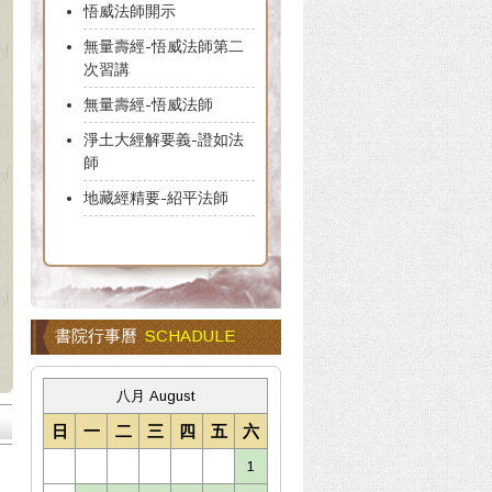
悟威法師開示
無量壽經-悟威法師第二
次習講
無量壽經-悟威法師
淨土大經解要義-證如法
師
地藏經精要-紹平法師
書院行事曆
SCHADULE
八月 August
日
一
二
三
四
五
六
1