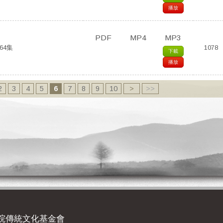
播放
PDF
MP4
MP3
64集
1078
下載
播放
2
3
4
5
6
7
8
9
10
>
>>
院傳統文化基金會