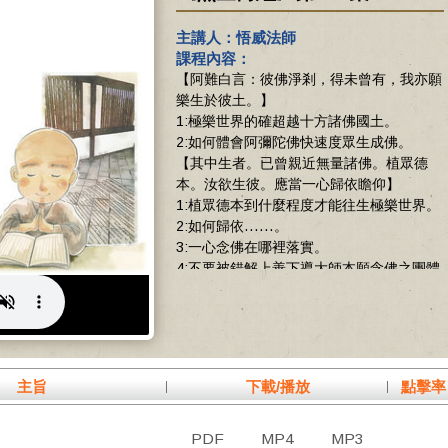
主講人：悟威法師
課程內容：
【阿難白言：彼佛淨剎，得未曾有，我亦願
樂生於彼土。】
1:極樂世界的確超越十方諸佛國土。
2:如何體會阿彌陀佛快速度眾生成佛。
【其中生者。已曾親近無量諸佛。植眾德
本。汝欲生彼。應當一心歸依瞻仰】
1:植眾德本到什麼程度才能往生極樂世界。
2:如何歸依……。
3:一心念佛在哪裡落實。
4:不要被錯解上善下導大師本願念佛之團體
影響。
5:念佛者如何行善。
主旨
下載/播放
點擊率
PDF
MP4
MP3