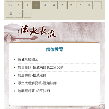
<<
<
1
2
3
4
5
6
7
8
9
10
>
>>
僧伽教育
悟威法師開示
無量壽經-悟威法師第二次習講
無量壽經-悟威法師
淨土大經解要義-證如法師
地藏經精要-紹平法師