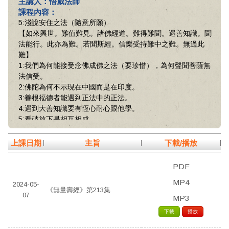
主講人：悟威法師
課程內容：
5:淺說安住之法（隨意所願）
【如來興世。難值難見。諸佛經道。難得難聞。遇善知識。聞
法能行。此亦為難。若聞斯經。信樂受持難中之難。無過此
難】
1:我們為何能接受念佛成佛之法（要珍惜），為何聲聞菩薩無
法信受。
2:佛陀為何不示現在中國而是在印度。
3:善根福德者能遇到正法中的正法。
4:遇到大善知識要有恆心耐心跟他學。
5:看破放下是相互相成
【若有眾生得聞佛聲……故心狐疑。不信向耳。】
1:遇佛法痛哭溜涕要與佛經相應才不會著魔。
上課日期
主旨
下載/播放
2:我們要有高度警覺心不能再犯過去生的毛病。
3:老菩薩天天跟阿彌陀佛說甚麼時候接引我去都可以（借
PDF
鏡）。
MP4
2024-05-
《無量壽經》第213集
07
MP3
下載
播放