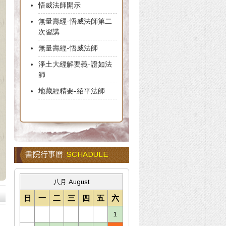
悟威法師開示
無量壽經-悟威法師第二
次習講
無量壽經-悟威法師
淨土大經解要義-證如法
師
地藏經精要-紹平法師
書院行事曆
SCHADULE
八月 August
日
一
二
三
四
五
六
1