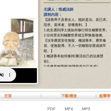
主講人：悟威法師
課程內容：
【諸善男子及善女人。能於是法。若已求。
現求。當求者。皆獲善利。】
1:此生遇到淨土後如何修行得生極樂世界。
2:任何眾生到極樂世界就立即恢復做佛。
【汝等應當安住無疑。種諸善本。應常修
習。使無疑滯。不入一切種類珍寶成就牢
獄。】
1:種諸善本如何修持(養活自己的法身慧
命)。
2:念佛是無障礙(有障礙是自己造成)。
3:念佛者不能捲入人天果報。
4:在夢中覺悟借假修真。
【由於此法不聽聞故。有一億菩薩退轉阿耨
多羅三藐三菩提。】
菩薩會退轉何況是我們凡夫，因此把握此生
主旨
下載/播放
點擊率
念佛往生極樂世界。
PDF
MP4
MP3