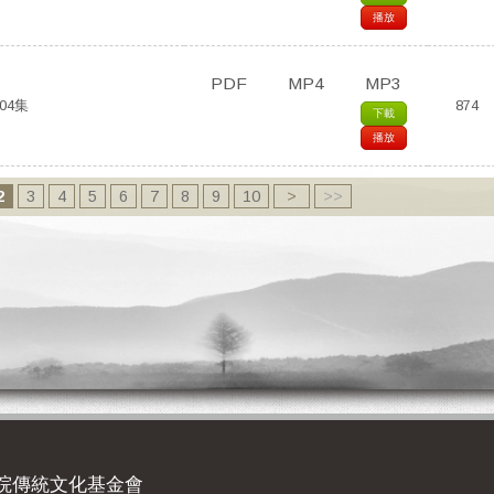
播放
PDF
MP4
MP3
04集
874
下載
播放
2
3
4
5
6
7
8
9
10
>
>>
院傳統文化基金會